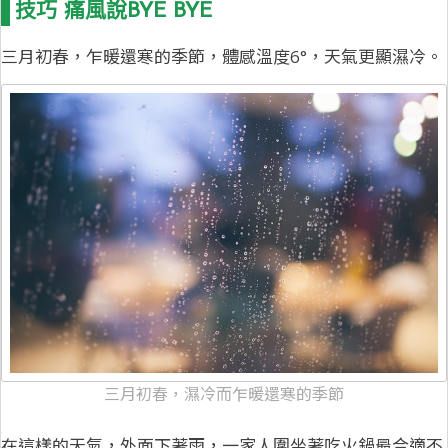
技巧 痛風說BYE BYE
三月初春，乍暖還寒的季節，體感溫度6°，天氣更顯濕冷。
三月初春，濕冷而乍暖還寒的季節
在這樣的天氣，外面下著雨，一家人圍坐著吃火鍋最合適不