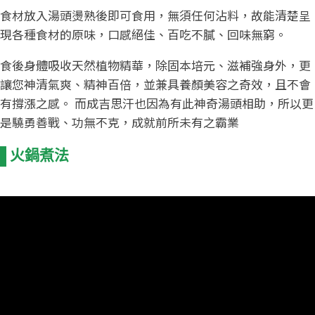
食材放入湯頭燙熟後即可食用，無須任何沾料，故能清楚呈
現各種食材的原味，口感絕佳、百吃不膩、回味無窮。
食後身體吸收天然植物精華，除固本培元、滋補強身外，更
讓您神清氣爽、精神百倍，並兼具養顏美容之奇效，且不會
有撐漲之感。 而成吉思汗也因為有此神奇湯頭相助，所以更
是驍勇善戰、功無不克，成就前所未有之霸業
火鍋煮法