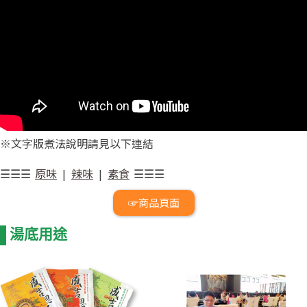
※文字版煮法說明請見以下連結
☰☰☰
|
|
☰☰☰
原味
辣味
素食
☞商品頁面
湯底用途