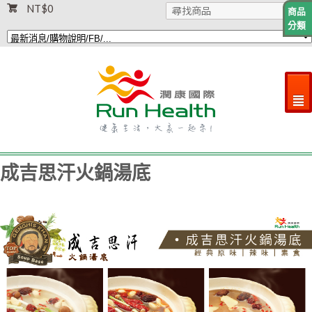
NT$
0
商品
分類
²
成吉思汗火鍋湯底