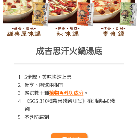
成吉思汗火鍋湯底
5步驟，美味快速上桌
獨享、圍爐兩相宜
嚴選數十種
植物
香料與成分
。
《SGS 310種農藥殘留測試》檢測結果0殘
留!
不含防腐劑