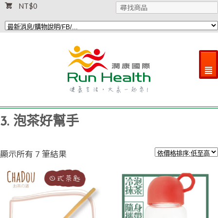
NT$
0
²
3. 泡茶好幫手
依
顯示所有 7 筆結果
價
格
排
序：