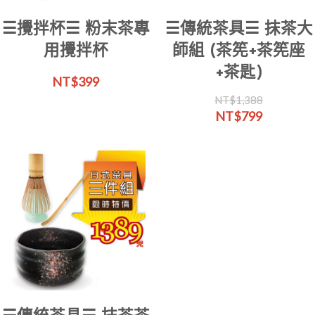
☰攪拌杯☰ 粉末茶專
☰傳統茶具☰ 抹茶大
用攪拌杯
師組 (茶筅+茶筅座
+茶匙)
NT$
399
NT$
1,388
原
目
NT$
799
始
前
價
價
格：
格：
NT$1,388。
NT$799。