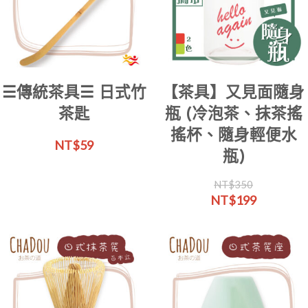
低
至
高
☰傳統茶具☰ 日式竹
【茶具】又見面隨身
茶匙
瓶 (冷泡茶、抹茶搖
搖杯、隨身輕便水
NT$
59
瓶)
NT$
350
原
目
NT$
199
始
前
價
價
格：
格：
NT$350。
NT$199。