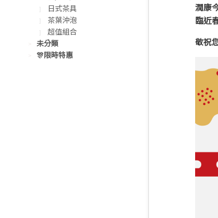
潤康
日式茶具
茶葉沖泡
臨近
超值組合
敬祝
未分類
🎊限時特惠