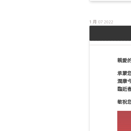
1 月
07
2022
親愛的
承蒙
潤康
臨近
敬祝