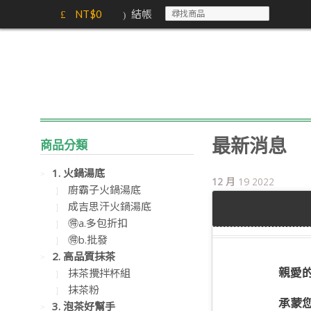
結帳
NT$
0
商品分類
最新消息
1. 火鍋湯底
12 月
19
2022
廚霸子火鍋湯底
成吉思汗火鍋湯底
🉐a.多包折扣
🉐b.批發
2. 高品質抹茶
親愛的
抹茶攪拌杯組
抹茶粉
承蒙
3. 泡茶好幫手