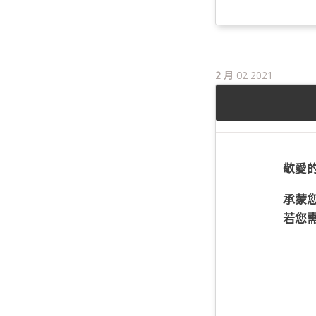
2 月
02
2021
敬愛的
承蒙
若您