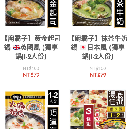
低
至
高
【廚霸子】黃金起司
【廚霸子】抹茶牛奶
鍋
英國風 (獨享
鍋
日本風 (獨享
鍋|1-2人份)
鍋|1-2人份)
NT$
100
NT$
100
原
目
原
目
NT$
79
NT$
79
始
前
始
前
價
價
價
價
格：
格：
格：
格：
NT$100。
NT$79。
NT$100。
NT$79。