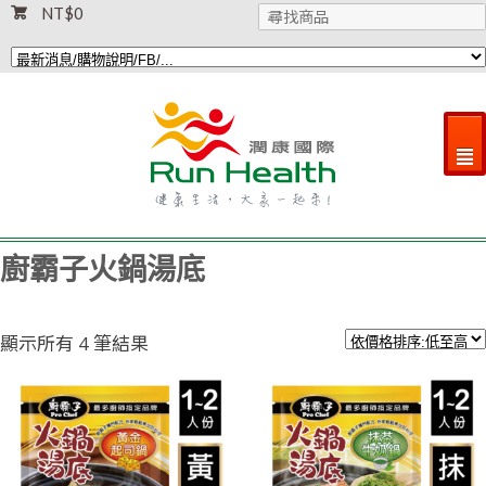
NT$
0
²
廚霸子火鍋湯底
依
顯示所有 4 筆結果
價
格
排
序：