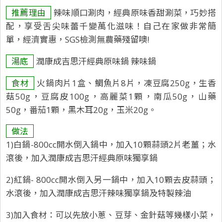
推薦理由
辣味順口涮肉，經典原味香甜涮菜，巧妙搭
配，享受舌尖味蕾千變萬化滋味！自己在家做非常簡
單，經濟實惠，SGS檢測無農藥殘留噢!
湯底
潤康成吉思汗經典原味鍋 辣味鍋
食材
火鍋肉片1盒、鯛魚片8片，凍豆腐250g，生香
菇50g，豆腐皮100g，高麗菜1顆，南瓜50g，山藥
50g，番茄1顆，黑木耳20g，玉米20g。
做法
1)白鍋-800cc開水倒入鍋中，加入10顆蒜頭2片老薑；水
滾後，加入潤康成吉思汗經典原味獨享鍋
2)紅鍋- 800cc開水倒入另一鍋中，加入10顆去皮蒜頭；
水滾後，加入潤康成吉思汗辣味獨享鍋及特製辣油
3)加入食材：可以先放小蔥、豆芽、金針菇等幾樣小菜，