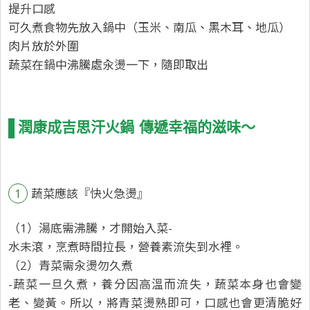
提升口感
可久煮食物先放入鍋中（玉米、南瓜、黑木耳、地瓜）
肉片放於外圍
蔬菜在鍋中沸騰處汆燙一下，隨即取出
潤康成吉思汗火鍋 傳遞幸福的滋味～
1
蔬菜應該『快火急燙』
（1）湯底需沸騰，才開始入菜-
水未滾，烹煮時間拉長，營養素流失到水裡。
（2）青菜需汆燙勿久煮
-蔬菜一旦久煮，養分因高溫而流失，蔬菜本身也會變
老、變黃。所以，將青菜燙熟即可，口感也會更清脆好